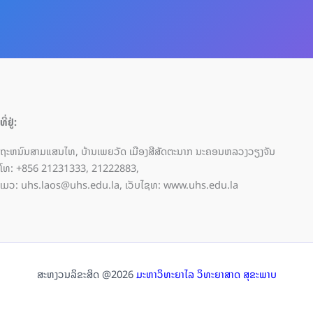
ທີ່ຢູ່:
ຖະຫນົນສາມແສນໄທ, ບ້ານເພຍວັດ ເມືອງສີສັດຕະນາກ ນະຄອນຫລວງວຽງຈັນ
ໂທ: +856 21231333, 21222883,
ເມວ: uhs.laos@uhs.edu.la, ເວັບໄຊທ: www.uhs.edu.la
ສະຫງວນລິຂະສິດ @2026
ມະຫາວິທະຍາໄລ ວິທະຍາສາດ ສຸຂະພາບ