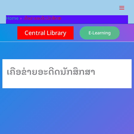
Skip
to
content
Home
ເຄືອຂ່າຍອະດີດນັກສຶກສາ
Central Library
E-Learning
ເຄືອຂ່າຍອະດີດນັກສຶກສາ