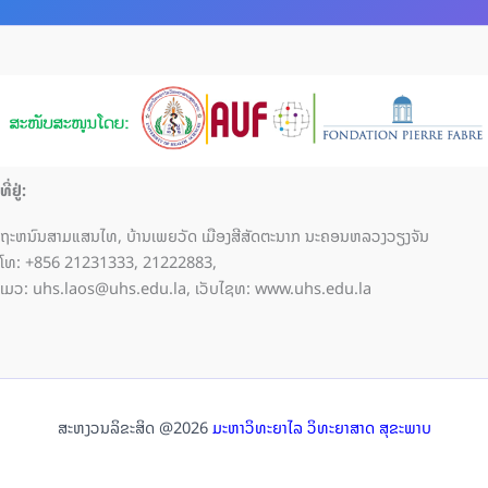
ທີ່ຢູ່:
ຖະຫນົນສາມແສນໄທ, ບ້ານເພຍວັດ ເມືອງສີສັດຕະນາກ ນະຄອນຫລວງວຽງຈັນ
ໂທ: +856 21231333, 21222883,
ເມວ: uhs.laos@uhs.edu.la, ເວັບໄຊທ: www.uhs.edu.la
ສະຫງວນລິຂະສິດ @2026
ມະຫາວິທະຍາໄລ ວິທະຍາສາດ ສຸຂະພາບ