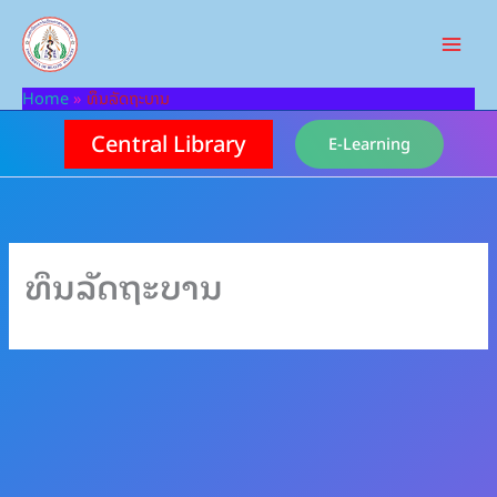
Skip
to
content
Home
ທຶນລັດຖະບານ
Central Library
E-Learning
ທຶນລັດຖະບານ