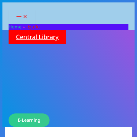
Skip
to
content
Home
ກ່ຽວກັບ
Central Library
E-Learning