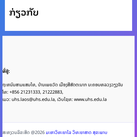
ກ່ຽວກັບ
ທີ່ຢູ່:
ຖະຫນົນສາມແສນໄທ, ບ້ານເພຍວັດ ເມືອງສີສັດຕະນາກ ນະຄອນຫລວງວຽງຈັນ
ໂທ: +856 21231333, 21222883,
ເມວ: uhs.laos@uhs.edu.la, ເວັບໄຊທ: www.uhs.edu.la
ສະຫງວນລິຂະສິດ @2026
ມະຫາວິທະຍາໄລ ວິທະຍາສາດ ສຸຂະພາບ